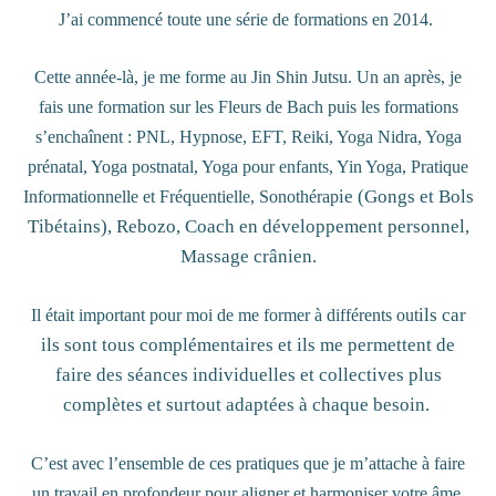
J’ai commencé toute une série de formations en 2014.
Cette année-là, je me forme au Jin Shin Jutsu. Un an après, je
fais une formation sur les Fleurs de Bach puis les formations
s’enchaînent : PNL, Hypnose, EFT, Reiki, Yoga Nidra, Yoga
prénatal, Yoga postnatal, Yoga pour enfants, Yin Yoga, Pratique
ie (Gongs et Bols
Informationnelle et Fréquentielle, Sonothérap
T
ibéta
ins), Rebozo, Coach en développement personnel,
Massage crânien
.
ils
car
Il était important pour moi de me former à différents out
ils sont tous complémentaires et ils me permettent de
faire des séances
ind
iv
iduelles et collect
ives
plus
complètes et surtout adaptées à chaque besoin.
C’est avec l’ensemble de ces pratiques que je m’attache à faire
un travail en profondeur pour aligner et harmoniser votre âme,