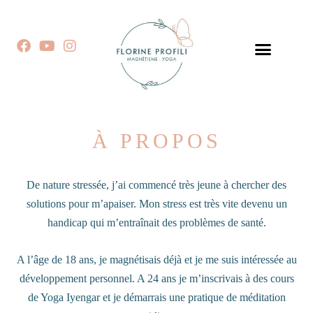
Aller
au
F
Y
I
contenu
a
o
n
c
u
s
e
t
t
b
u
a
o
b
g
o
e
r
À PROPOS
k
a
m
De nature stressée, j’ai commencé très jeune à chercher des
solutions pour m’apaiser. Mon stress est très vite devenu un
handicap qui m’entraînait des problèmes de santé.
A l’âge de 18 ans, je magnétisais déjà et je me suis intéressée au
développement personnel. A 24 ans je m’inscrivais à des cours
de Yoga Iyengar et je démarrais une pratique de méditation