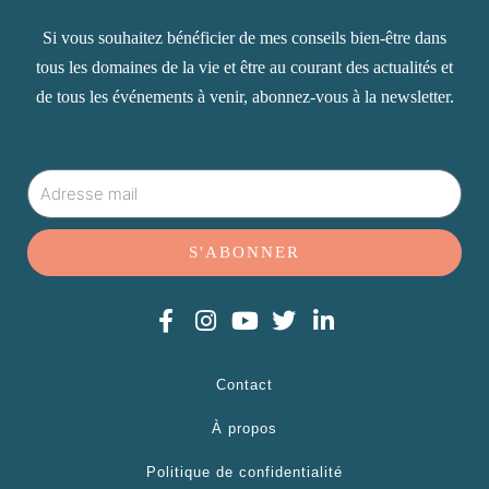
Si vous souhaitez bénéficier de mes conseils bien-être dans
tous les domaines de la vie et être au courant des actualités et
de tous les événements à venir, abonnez-vous à la newsletter.
Mail
S'ABONNER
F
I
Y
T
L
a
n
o
w
i
c
s
u
i
n
e
t
Contact
t
t
k
b
a
u
t
e
À propos
o
g
b
e
d
o
r
e
r
i
Politique de confidentialité
k
a
n